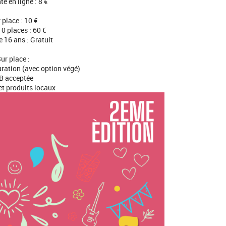
te en ligne : 8 €
 place : 10 €
0 places : 60 €
 16 ans : Gratuit
ur place :
uration (avec option végé)
B acceptée
et produits locaux